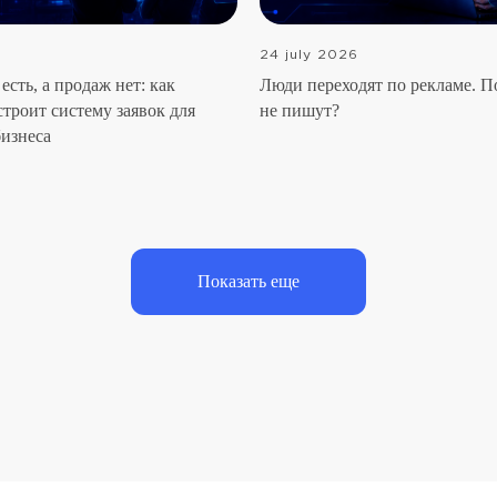
6
24 july 2026
есть, а продаж нет: как
Люди переходят по рекламе. П
строит систему заявок для
не пишут?
бизнеса
Показать еще
тво
Услуги
Услуги
дход
Продвижение инфо-бизнеса
Продвижение B
а
Товарный бизнес. Продвижение
Брендинг
ы
Образовательные центры. Продвижение
SMM во ВКонта
ы
Аутсорсинг персонала. Продвижение
Продвижение В
а
Агентство недвижимости. Продвижение
Таргетированна
Поиск персонала
Ведение сообщ