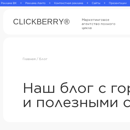
CLICKBERRY®
Маркетинговое
агентство полного
цикла
Главная / Блог
Наш блог с гор
и полезными со