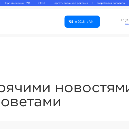
+7 (902) 105-53-33
с 2018г в VK
Агата Нахтигаль
ячими новостями
ветами