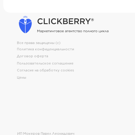
Согласие на обработку cookies
Цены
ИП Мокеров Павел Леонидович
ИНН 431100702598
ОГРНИП 322120000022655
ОКВЭД 73.11 Деятельность рекламных
агентств
Расчёт стоимости
Скачать презентацию
Скачать прайс
продвижения