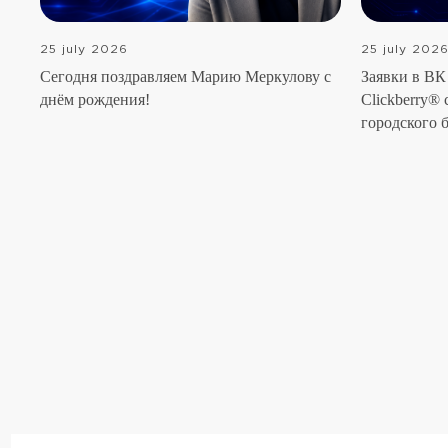
25 july 2026
25 july 202
Сегодня поздравляем Марию Меркулову с
Заявки в ВК 
днём рождения!
Clickberry® 
городского 
Агентс
Наш по
Команд
Все права защищены (с)
Клиент
Политика конфиденциальности
Отзыв
Договор оферта
Карьер
Пользовательское соглашение