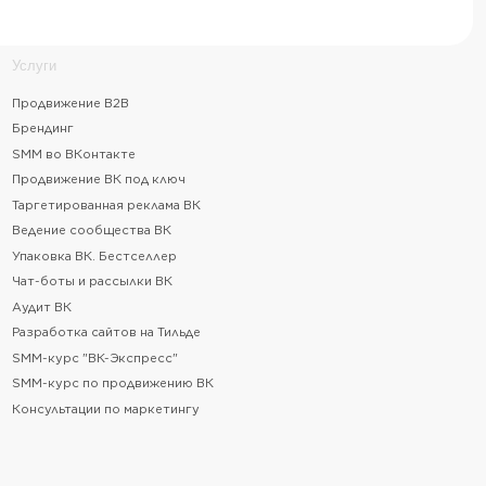
естселлер
сылки ВК
тов на Тильде
Экспресс"
родвижению ВК
о маркетингу