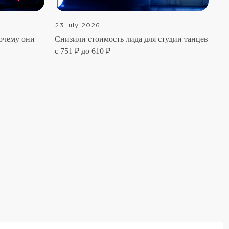
23 july 2026
очему они
Снизили стоимость лида для студии танцев
с 751 ₽ до 610 ₽
2B
кте
К под ключ
я реклама ВК
ества ВК