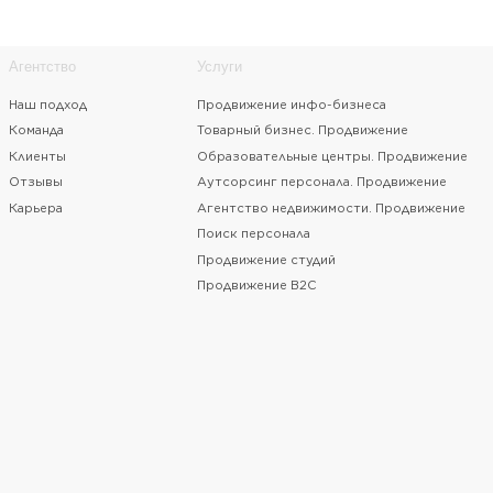
Продвижение студий
Упаковка ВК. Б
Продвижение B2C
Чат-боты и рас
Аудит ВК
Разработка сай
SMM-курс "ВК-
SMM-курс по п
Консультации п
Контакты
+7 (902) 105-53-33
vzltp@mail.ru