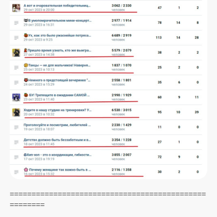
=============================================
========